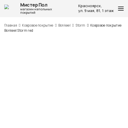
Мистер Пол
Красноярск,
магазин напольных
ул. 9 мая, 81, 1 этаж
покрытий
Каталог
Главная
Ковровое покрытие
Bonkeel
Storm
Ковровое покрытие
Bonkeel Storm red
Доставка и оплата
Акции и скидки
Услуги по укладке
Полезная информация
Наши контакты
Избранное
0
Красноярск, ул. 9 мая, 81, 1 этаж
8 953 586 2046