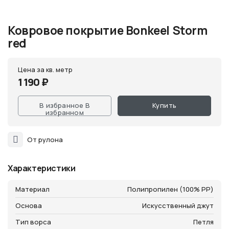
misterpol24@mail.ru
Будни
с 10:00 до 20:00
Ковровое покрытие Bonkeel Storm
Выходные
с 10:00 до 19:00
red
Цена за кв. метр
1 190 ₽
В избранное
В
Купить
избранном
От рулона
Характеристики
Материал
Полипропилен (100% PP)
Основа
Искусственный джут
Тип ворса
Петля