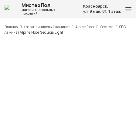
Мистер Пол
Красноярск,
магазин напольных
ул. 9 мая, 81, 1 этаж
покрытий
Каталог
Главная
Кварц-виниловый ламинат
Alpine Floor
Sequoia
SPC
ламинат Alpine Floor Sequoia Light
Доставка и оплата
Акции и скидки
Услуги по укладке
Полезная информация
Наши контакты
Избранное
0
Красноярск, ул. 9 мая, 81, 1 этаж
8 953 586 2046