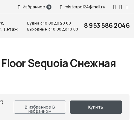
Избранное
misterpol24@mail.ru
0
к,
Будни
с 10:00 до 20:00
8 953 586 2046
1, 1 этаж
Выходные
с 10:00 до 19:00
 Floor Sequoia Снежная
2
)
В избранное
В
Купить
избранном