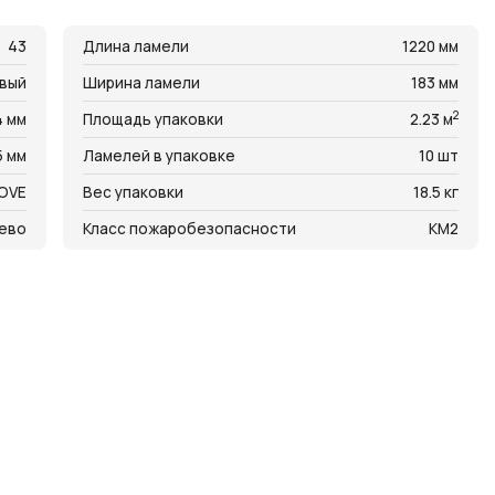
43
Длина ламели
1220 мм
вый
Ширина ламели
183 мм
2
4 мм
Площадь упаковки
2.23 м
5 мм
Ламелей в упаковке
10 шт
OVE
Вес упаковки
18.5 кг
ево
Класс пожаробезопасности
КМ2