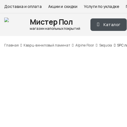
Доставка и оплата
Акции и скидки
Услуги по укладке
Мистер Пол
Каталог
магазин напольных покрытий
Главная
Кварц-виниловый ламинат
Alpine Floor
Sequoia
SPC л